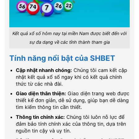
Kết quả xổ số hôm nay tại miền Nam được biết đến với
sự đa dạng về các tỉnh thành tham gia
Tính năng nổi bật của SHBET
Cập nhật nhanh chóng:
Chúng tôi cam kết cập
nhật kết quả xổ số ngay khi có kết quả chính
thức từ các nhà đài.
Giao diện thân thiện:
Giao diện trang web được
thiết kế đơn giản, dễ sử dụng, giúp bạn dễ dàng
tìm kiếm thông tin cần thiết.
Thông tin chính xác:
Chúng tôi luôn nỗ lực để
đảm bảo tính chính xác của thông tin, dựa trên
nguồn tin cậy và uy tín.