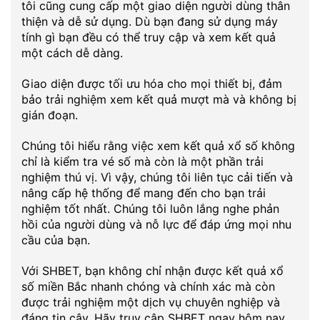
tôi cũng cung cấp một giao diện người dùng thân
thiện và dễ sử dụng. Dù bạn đang sử dụng máy
tính gì bạn đều có thể truy cập và xem kết quả
một cách dễ dàng.
Giao diện được tối ưu hóa cho mọi thiết bị, đảm
bảo trải nghiệm xem kết quả mượt mà và không bị
gián đoạn.
Chúng tôi hiểu rằng việc xem kết quả xổ số không
chỉ là kiểm tra vé số mà còn là một phần trải
nghiệm thú vị. Vì vậy, chúng tôi liên tục cải tiến và
nâng cấp hệ thống để mang đến cho bạn trải
nghiệm tốt nhất. Chúng tôi luôn lắng nghe phản
hồi của người dùng và nỗ lực để đáp ứng mọi nhu
cầu của bạn.
Với SHBET, bạn không chỉ nhận được kết quả xổ
số miền Bắc nhanh chóng và chính xác mà còn
được trải nghiệm một dịch vụ chuyên nghiệp và
đáng tin cậy. Hãy truy cập SHBET ngay hôm nay