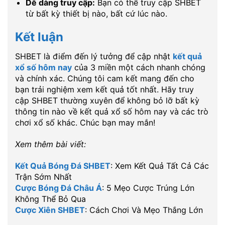
Dễ dàng truy cập:
Bạn có thể truy cập SHBET
từ bất kỳ thiết bị nào, bất cứ lúc nào.
Kết luận
SHBET là điểm đến lý tưởng để cập nhật
kết quả
xổ số hôm nay
của 3 miền một cách nhanh chóng
và chính xác. Chúng tôi cam kết mang đến cho
bạn trải nghiệm xem kết quả tốt nhất. Hãy truy
cập SHBET thường xuyên để không bỏ lỡ bất kỳ
thông tin nào về kết quả xổ số hôm nay và các trò
chơi xổ số khác. Chúc bạn may mắn!
Xem thêm bài viết:
Kết Quả Bóng Đá SHBET
: Xem Kết Quả Tất Cả Các
Trận Sớm Nhất
Cược Bóng Đá Châu Á
: 5 Mẹo Cược Trúng Lớn
Không Thể Bỏ Qua
Cược Xiên SHBET
: Cách Chơi Và Mẹo Thắng Lớn