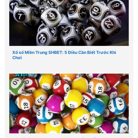
Xổ số Miền Trung SHBET: 5 Điều Cần Biết Trước Khi
Chơi