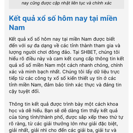
nay cũng được cập nhật liên tục và chính xác
Kết quả xổ số hôm nay tại miền
Nam
Kết quả xổ số hôm nay tại miền Nam được biết
đến với sự đa dạng về các tỉnh thành tham gia và
lượng người chơi đông đảo. Tại SHBET, chúng tôi
hiểu rõ điều này và cam kết cung cấp thông tin kết
quả xổ số miền Nam một cách nhanh chóng, chính
xác và minh bạch nhất. Chúng tôi lấy dữ liệu trực
tiếp từ các công ty xổ số kiến thiết uy tín ở các
tỉnh miền Nam, đảm bảo tính xác thực và đáng tin
cậy tuyệt đối.
Thông tin kết quả được trình bày một cách khoa
học và dễ hiểu. Bạn sẽ dễ dàng tìm thấy kết quả
của từng tỉnh/thành phố, được sắp xếp theo thứ tự
rõ ràng, từ các giải thưởng lớn như giải đặc biệt,
giải nhất, giải nhì cho đến các giải ba, giải tư và