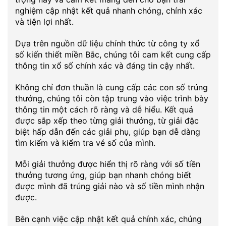
nghiệm cập nhật kết quả nhanh chóng, chính xác
và tiện lợi nhất.
Dựa trên nguồn dữ liệu chính thức từ công ty xổ
số kiến thiết miền Bắc, chúng tôi cam kết cung cấp
thông tin xổ số chính xác và đáng tin cậy nhất.
Không chỉ đơn thuần là cung cấp các con số trúng
thưởng, chúng tôi còn tập trung vào việc trình bày
thông tin một cách rõ ràng và dễ hiểu. Kết quả
được sắp xếp theo từng giải thưởng, từ giải đặc
biệt hấp dẫn đến các giải phụ, giúp bạn dễ dàng
tìm kiếm và kiểm tra vé số của mình.
Mỗi giải thưởng được hiển thị rõ ràng với số tiền
thưởng tương ứng, giúp bạn nhanh chóng biết
được mình đã trúng giải nào và số tiền mình nhận
được.
Bên cạnh việc cập nhật kết quả chính xác, chúng