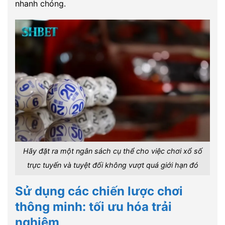
nhanh chóng.
Hãy đặt ra một ngân sách cụ thể cho việc chơi xổ số
trực tuyến và tuyệt đối không vượt quá giới hạn đó
Sử dụng các chiến lược chơi
thông minh: tối ưu hóa trải
nghiệm