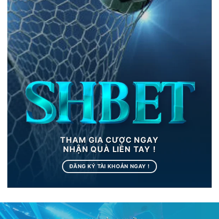
THAM GIA CƯỢC NGAY
NHẬN QUÀ LIỀN TAY !
ĐĂNG KÝ TÀI KHOẢN NGAY !