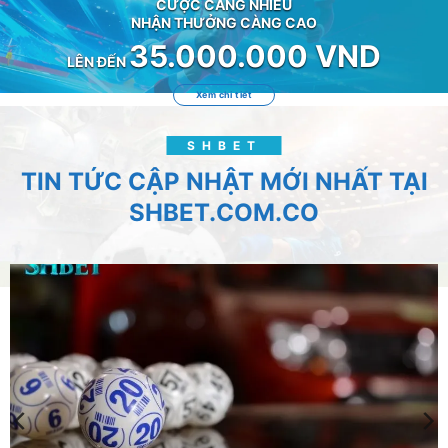
CƯỢC CÀNG NHIỀU
NHẬN THƯỞNG CÀNG CAO
35.000.000 VND
LÊN ĐẾN
Xem chi tiết
TIN TỨC CẬP NHẬT MỚI NHẤT TẠI
SHBET.COM.CO