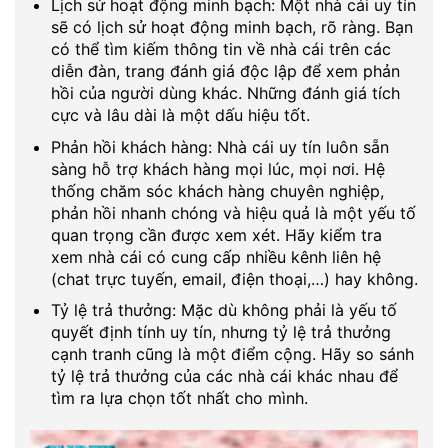
Lịch sử hoạt động minh bạch: Một nhà cái uy tín
sẽ có lịch sử hoạt động minh bạch, rõ ràng. Bạn
có thể tìm kiếm thông tin về nhà cái trên các
diễn đàn, trang đánh giá độc lập để xem phản
hồi của người dùng khác. Những đánh giá tích
cực và lâu dài là một dấu hiệu tốt.
Phản hồi khách hàng: Nhà cái uy tín luôn sẵn
sàng hỗ trợ khách hàng mọi lúc, mọi nơi. Hệ
thống chăm sóc khách hàng chuyên nghiệp,
phản hồi nhanh chóng và hiệu quả là một yếu tố
quan trọng cần được xem xét. Hãy kiểm tra
xem nhà cái có cung cấp nhiều kênh liên hệ
(chat trực tuyến, email, điện thoại,…) hay không.
Tỷ lệ trả thưởng: Mặc dù không phải là yếu tố
quyết định tính uy tín, nhưng tỷ lệ trả thưởng
cạnh tranh cũng là một điểm cộng. Hãy so sánh
tỷ lệ trả thưởng của các nhà cái khác nhau để
tìm ra lựa chọn tốt nhất cho mình.