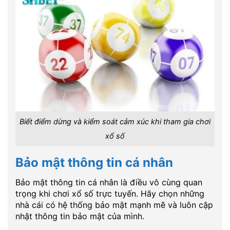
Biết điểm dừng và kiểm soát cảm xúc khi tham gia chơi
xổ số
Bảo mật thông tin cá nhân
Bảo mật thông tin cá nhân là điều vô cùng quan
trọng khi chơi xổ số trực tuyến. Hãy chọn những
nhà cái có hệ thống bảo mật mạnh mẽ và luôn cập
nhật thông tin bảo mật của mình.