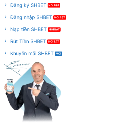
Đăng ký SHBET
Đăng nhập SHBET
Nạp tiền SHBET
Rút Tiền SHBET
Khuyến mãi SHBET