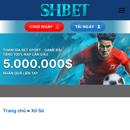
Bỏ
qua
nội
dung
CHƠI NGAY
TẢI NGAY
THAM GIA BET SPORT - GAME BÀI
TẶNG 100% NẠP LẦN ĐẦU
5.000.000$
NHẬN QUÀ LIỀN TAY
Trang chủ
»
Xổ Số