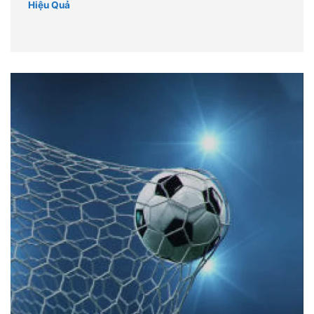
Hiệu Quả