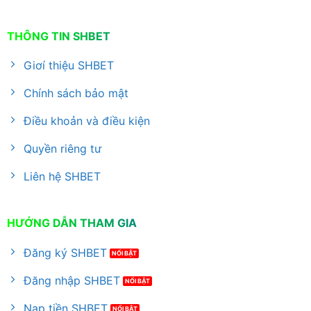
THÔNG TIN SHBET
Giơí thiệu SHBET
Chính sách bảo mật
Điều khoản và điều kiện
Quyền riêng tư
Liên hệ SHBET
HƯỚNG DẪN THAM GIA
Đăng ký SHBET
Đăng nhập SHBET
Nạp tiền SHBET