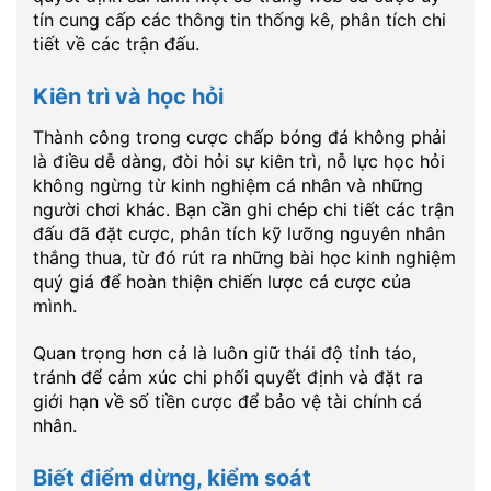
tín cung cấp các thông tin thống kê, phân tích chi
tiết về các trận đấu.
Kiên trì và học hỏi
Thành công trong cược chấp bóng đá không phải
là điều dễ dàng, đòi hỏi sự kiên trì, nỗ lực học hỏi
không ngừng từ kinh nghiệm cá nhân và những
người chơi khác. Bạn cần ghi chép chi tiết các trận
đấu đã đặt cược, phân tích kỹ lưỡng nguyên nhân
thắng thua, từ đó rút ra những bài học kinh nghiệm
quý giá để hoàn thiện chiến lược cá cược của
mình.
Quan trọng hơn cả là luôn giữ thái độ tỉnh táo,
tránh để cảm xúc chi phối quyết định và đặt ra
giới hạn về số tiền cược để bảo vệ tài chính cá
nhân.
Biết điểm dừng, kiểm soát