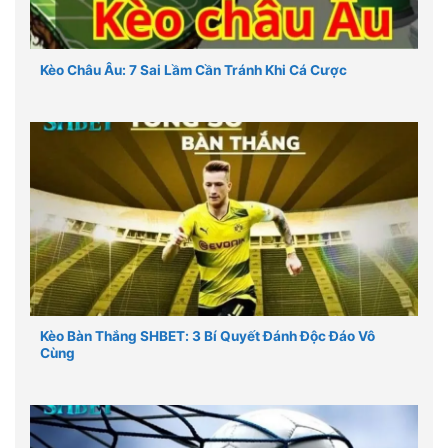
Kèo Châu Âu: 7 Sai Lầm Cần Tránh Khi Cá Cược
Kèo Bàn Thắng SHBET: 3 Bí Quyết Đánh Độc Đáo Vô
Cùng