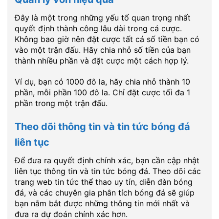
Đây là một trong những yếu tố quan trọng nhất
quyết định thành công lâu dài trong cá cược.
Không bao giờ nên đặt cược tất cả số tiền bạn có
vào một trận đấu. Hãy chia nhỏ số tiền của bạn
thành nhiều phần và đặt cược một cách hợp lý.
Ví dụ, bạn có 1000 đô la, hãy chia nhỏ thành 10
phần, mỗi phần 100 đô la. Chỉ đặt cược tối đa 1
phần trong một trận đấu.
Theo dõi thông tin và tin tức bóng đá
liên tục
Để đưa ra quyết định chính xác, bạn cần cập nhật
liên tục thông tin và tin tức bóng đá. Theo dõi các
trang web tin tức thể thao uy tín, diễn đàn bóng
đá, và các chuyên gia phân tích bóng đá sẽ giúp
bạn nắm bắt được những thông tin mới nhất và
đưa ra dự đoán chính xác hơn.