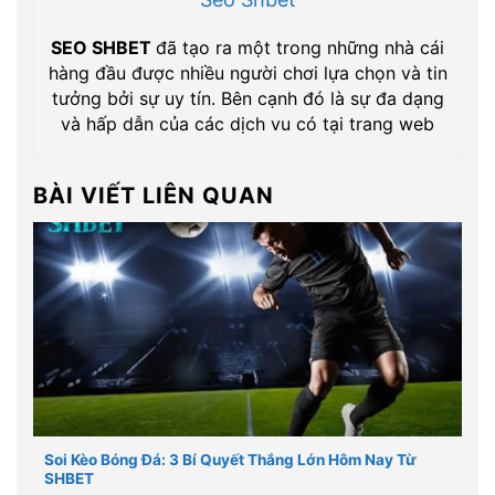
SEO SHBET
đã tạo ra một trong những nhà cái
hàng đầu được nhiều người chơi lựa chọn và tin
tưởng bởi sự uy tín. Bên cạnh đó là sự đa dạng
và hấp dẫn của các dịch vu có tại trang web
BÀI VIẾT LIÊN QUAN
Soi Kèo Bóng Đá: 3 Bí Quyết Thắng Lớn Hôm Nay Từ
SHBET