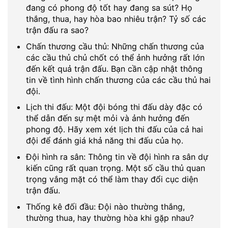
đang có phong độ tốt hay đang sa sút? Họ
thắng, thua, hay hòa bao nhiêu trận? Tỷ số các
trận đấu ra sao?
Chấn thương cầu thủ: Những chấn thương của
các cầu thủ chủ chốt có thể ảnh hưởng rất lớn
đến kết quả trận đấu. Bạn cần cập nhật thông
tin về tình hình chấn thương của các cầu thủ hai
đội.
Lịch thi đấu: Một đội bóng thi đấu dày đặc có
thể dẫn đến sự mệt mỏi và ảnh hưởng đến
phong độ. Hãy xem xét lịch thi đấu của cả hai
đội để đánh giá khả năng thi đấu của họ.
Đội hình ra sân: Thông tin về đội hình ra sân dự
kiến cũng rất quan trọng. Một số cầu thủ quan
trọng vắng mặt có thể làm thay đổi cục diện
trận đấu.
Thống kê đối đầu: Đội nào thường thắng,
thường thua, hay thường hòa khi gặp nhau?