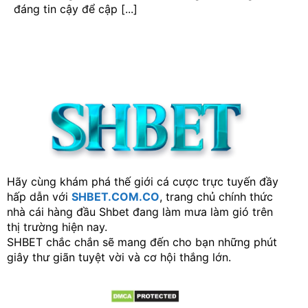
đáng tin cậy để cập [...]
Hãy cùng khám phá thế giới cá cược trực tuyến đầy
hấp dẫn với
SHBET.COM.CO
, trang chủ chính thức
nhà cái hàng đầu Shbet đang làm mưa làm gió trên
thị trường hiện nay.
SHBET chắc chắn sẽ mang đến cho bạn những phút
giây thư giãn tuyệt vời và cơ hội thắng lớn.