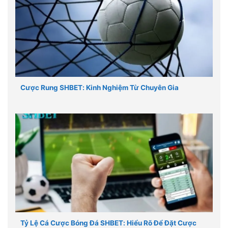
Cược Rung SHBET: Kinh Nghiệm Từ Chuyên Gia
Tỷ Lệ Cá Cược Bóng Đá SHBET: Hiểu Rõ Để Đặt Cược