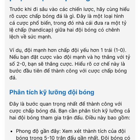
Trước khi đi sâu vào các chiến lược, hãy cùng hiểu
rõ cược chấp bóng đá là gì. Đây là một loại hình
cá cược phổ biến, trong đó nhà cái đưa ra một tỷ
lệ chấp (handicap) giữa hai đội bóng có chênh
lệch về sức mạnh.
Ví dụ, đội mạnh hơn chấp đội yếu hơn 1 trái (1-0).
Nếu bạn đặt cược vào đội mạnh và họ thắng với tỷ
số 2-0, bạn sẽ thắng cược. Hiểu rõ cơ chế này là
bước đầu tiên để thành công với cược chấp bóng
đá.
Phân tích kỹ lưỡng đội bóng
Đây là bước quan trọng nhất để thành công với
cược chấp bóng đá. Bạn cần phân tích kỹ lưỡng cả
hai đội bóng tham gia trận đấu. Điều này bao gồm:
Phong độ gần đây: Xem xét thành tích của đội
bóng trong 5-10 trận đấu gần nhất. Đội bóng có