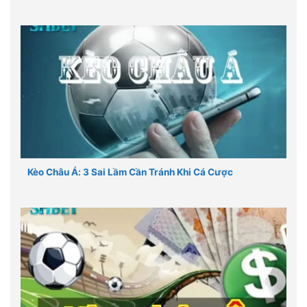
Kèo Châu Á: 3 Sai Lầm Cần Tránh Khi Cá Cược