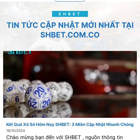
TIN TỨC CẬP NHẬT MỚI NHẤT TẠI
SHBET.COM.CO
Kết Quả Xổ Số Hôm Nay SHBET: 3 Miền Cập Nhật Nhanh Chóng
19/10/2024
Chào mừng bạn đến với SHBET , nguồn thông tin