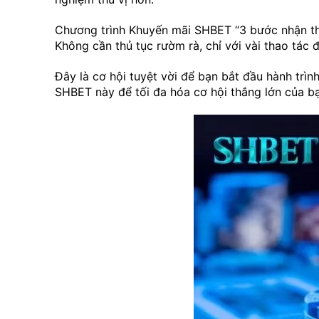
Chương trình Khuyến mãi SHBET “3 bước nhận thư
Không cần thủ tục rườm rà, chỉ với vài thao tác 
Đây là cơ hội tuyệt vời để bạn bắt đầu hành trì
SHBET này để tối đa hóa cơ hội thắng lớn của b