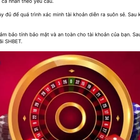
n cá nhân theo yêu cầu.
 đủ để quá trình xác minh tài khoản diễn ra suôn sẻ. Sau 
ảm bảo tính bảo mật và an toàn cho tài khoản của bạn. Sa
ãi SHBET.