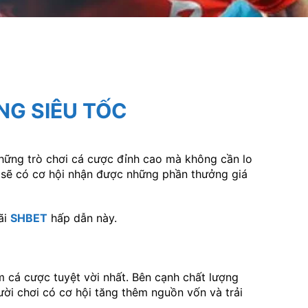
NG SIÊU TỐC
hững trò chơi cá cược đỉnh cao mà không cần lo
n sẽ có cơ hội nhận được những phần thưởng giá
ãi
SHBET
hấp dẫn này.
 cá cược tuyệt vời nhất. Bên cạnh chất lượng
ời chơi có cơ hội tăng thêm nguồn vốn và trải