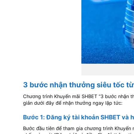
3 bước nhận thưởng siêu tốc 
Chương trình Khuyến mãi SHBET “3 bước nhận thư
giản dưới đây để nhận thưởng ngay lập tức:
Bước 1: Đăng ký tài khoản SHBET và h
Bước đầu tiên để tham gia chương trình Khuyến 