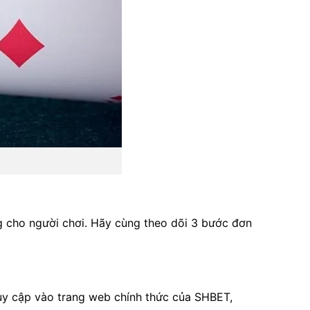
g cho người chơi. Hãy cùng theo dõi 3 bước đơn
uy cập vào trang web chính thức của SHBET,