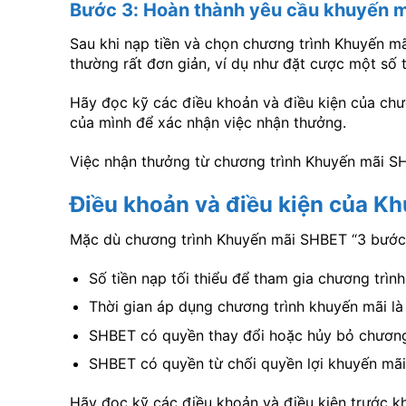
Bước 3: Hoàn thành yêu cầu khuyến m
Sau khi nạp tiền và chọn chương trình Khuyến m
thường rất đơn giản, ví dụ như đặt cược một số 
Hãy đọc kỹ các điều khoản và điều kiện của chư
của mình để xác nhận việc nhận thưởng.
Việc nhận thưởng từ chương trình Khuyến mãi SHB
Điều khoản và điều kiện của K
Mặc dù chương trình Khuyến mãi SHBET “3 bước n
Số tiền nạp tối thiểu để tham gia chương trìn
Thời gian áp dụng chương trình khuyến mãi l
SHBET có quyền thay đổi hoặc hủy bỏ chương 
SHBET có quyền từ chối quyền lợi khuyến mãi 
Hãy đọc kỹ các điều khoản và điều kiện trước k