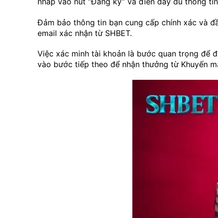
nhấp vào nút “Đăng ký” và điền đầy đủ thông ti
Đảm bảo thông tin bạn cung cấp chính xác và đầy
email xác nhận từ SHBET.
Việc xác minh tài khoản là bước quan trọng để đ
vào bước tiếp theo để nhận thưởng từ Khuyến m