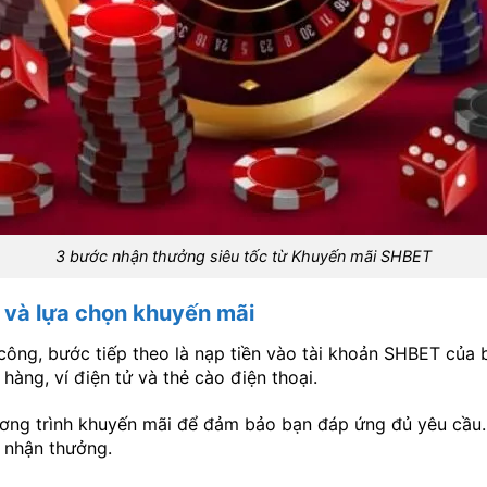
3 bước nhận thưởng siêu tốc từ Khuyến mãi SHBET
 và lựa chọn khuyến mãi
 công, bước tiếp theo là nạp tiền vào tài khoản SHBET của
hàng, ví điện tử và thẻ cào điện thoại.
ương trình khuyến mãi để đảm bảo bạn đáp ứng đủ yêu cầu
 nhận thưởng.