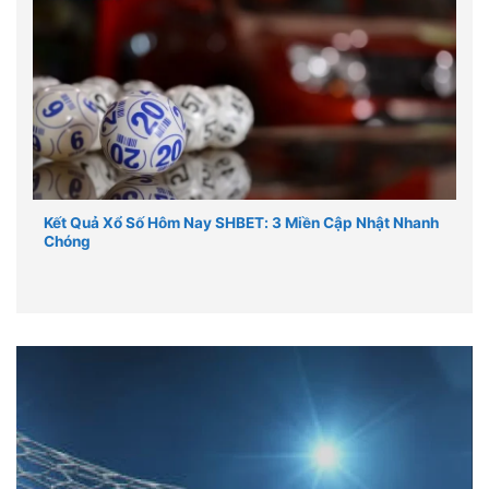
Kết Quả Xổ Số Hôm Nay SHBET: 3 Miền Cập Nhật Nhanh
Chóng