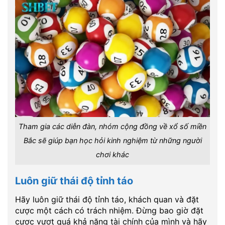
Tham gia các diễn đàn, nhóm cộng đồng về xổ số miền
Bắc sẽ giúp bạn học hỏi kinh nghiệm từ những người
chơi khác
Luôn giữ thái độ tỉnh táo
Hãy luôn giữ thái độ tỉnh táo, khách quan và đặt
cược một cách có trách nhiệm. Đừng bao giờ đặt
cược vượt quá khả năng tài chính của mình và hãy