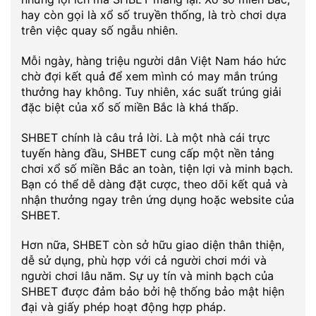
hay còn gọi là xổ số truyền thống, là trò chơi dựa
trên việc quay số ngẫu nhiên.
Mỗi ngày, hàng triệu người dân Việt Nam háo hức
chờ đợi kết quả để xem mình có may mắn trúng
thưởng hay không. Tuy nhiên, xác suất trúng giải
đặc biệt của xổ số miền Bắc là khá thấp.
SHBET chính là câu trả lời. Là một nhà cái trực
tuyến hàng đầu, SHBET cung cấp một nền tảng
chơi xổ số miền Bắc an toàn, tiện lợi và minh bạch.
Bạn có thể dễ dàng đặt cược, theo dõi kết quả và
nhận thưởng ngay trên ứng dụng hoặc website của
SHBET.
Hơn nữa, SHBET còn sở hữu giao diện thân thiện,
dễ sử dụng, phù hợp với cả người chơi mới và
người chơi lâu năm. Sự uy tín và minh bạch của
SHBET được đảm bảo bởi hệ thống bảo mật hiện
đại và giấy phép hoạt động hợp pháp.