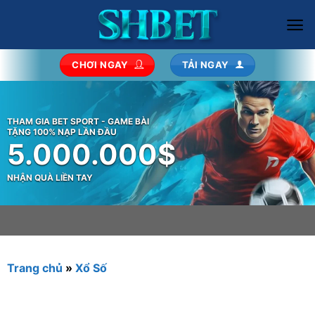
Bỏ
qua
nội
dung
CHƠI NGAY
TẢI NGAY
THAM GIA BET SPORT - GAME BÀI
TẶNG 100% NẠP LẦN ĐẦU
5.000.000$
NHẬN QUÀ LIỀN TAY
Trang chủ
»
Xổ Số