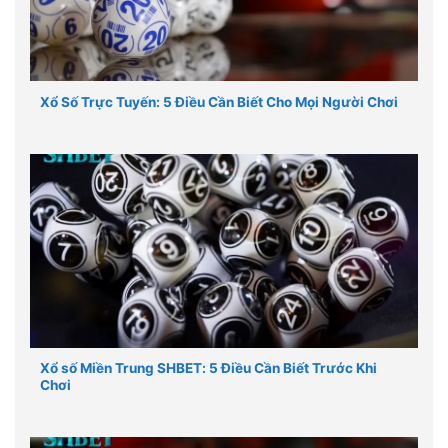
Xổ Số Trực Tuyến: 5 Điều Cần Biết Cho Mọi Người Chơi
Xổ số Miền Trung SHBET: 5 Điều Cần Biết Trước Khi
Chơi