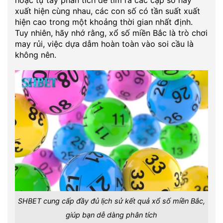
xuất hiện cùng nhau, các con số có tần suất xuất
hiện cao trong một khoảng thời gian nhất định.
Tuy nhiên, hãy nhớ rằng, xổ số miền Bắc là trò chơi
may rủi, việc dựa dẫm hoàn toàn vào soi cầu là
không nên.
SHBET cung cấp đầy đủ lịch sử kết quả xổ số miền Bắc,
giúp bạn dễ dàng phân tích