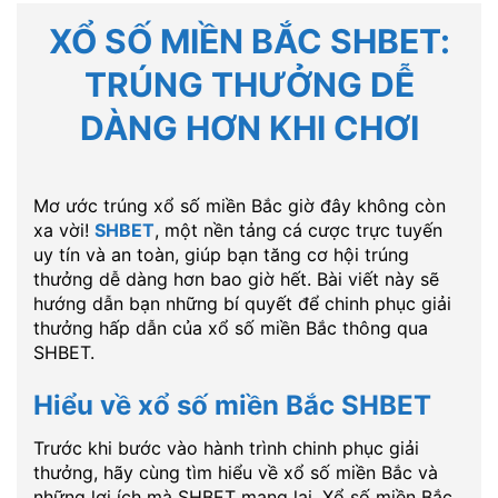
XỔ SỐ MIỀN BẮC SHBET:
TRÚNG THƯỞNG DỄ
DÀNG HƠN KHI CHƠI
Mơ ước trúng xổ số miền Bắc giờ đây không còn
xa vời!
SHBET
, một nền tảng cá cược trực tuyến
uy tín và an toàn, giúp bạn tăng cơ hội trúng
thưởng dễ dàng hơn bao giờ hết. Bài viết này sẽ
hướng dẫn bạn những bí quyết để chinh phục giải
thưởng hấp dẫn của xổ số miền Bắc thông qua
SHBET.
Hiểu về xổ số miền Bắc SHBET
Trước khi bước vào hành trình chinh phục giải
thưởng, hãy cùng tìm hiểu về xổ số miền Bắc và
những lợi ích mà SHBET mang lại. Xổ số miền Bắc,