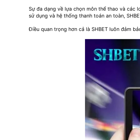
Sự đa dạng về lựa chọn môn thể thao và các lo
sử dụng và hệ thống thanh toán an toàn, SHBE
Điều quan trọng hơn cả là SHBET luôn đảm bảo