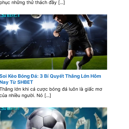
phục những thử thách đầy [...]
 tỷ lệ trả thưởng thường không cao bằng các
 sẽ đưa ra một tỷ lệ chấp nhất định, ví dụ đội
Soi Kèo Bóng Đá: 3 Bí Quyết Thắng Lớn Hôm
Nay Từ SHBET
i, nếu đội yếu hơn thắng hoặc thua với cách
Thắng lớn khi cá cược bóng đá luôn là giấc mơ
của nhiều người. Nó [...]
 thắng cược hơn. Tuy nhiên, việc hiểu rõ cách