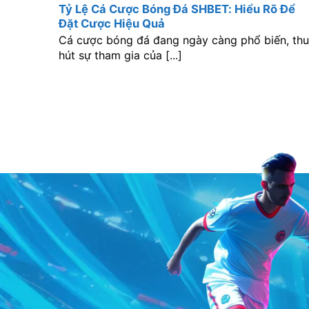
Tỷ Lệ Cá Cược Bóng Đá SHBET: Hiểu Rõ Để
Đặt Cược Hiệu Quả
Cá cược bóng đá đang ngày càng phổ biến, th
Kèo Tài Xỉu (Over/Under)
hút sự tham gia của [...]
Kèo Tài Xỉu là loại kèo đặt cược vào tổng số b
Ngược lại, nếu bạn đặt cược Xỉu và tổng số bà
Kèo Tài Xỉu thường được sử dụng trong các trậ
Các loại kèo khác trong Thể thao S
Ngoài ba loại kèo chính trên, SHBET còn cung 
Kèo phạt góc: Đặt cược vào số lượng phạt g
Kèo thẻ: Đặt cược vào số lượng thẻ vàng, th
Kèo rung.
Kèo tỷ số chính xác.