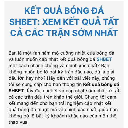
KẾT QUẢ BÓNG ĐÁ
SHBET: XEM KẾT QUẢ TẤT
CẢ CÁC TRẬN SỚM NHẤT
Bạn là một fan hâm mộ cuồng nhiệt của bóng đá
và luôn muốn cập nhật Kết quả bóng đá
SHBET
một cách nhanh chóng và chính xác nhất? Bạn
không muốn bỏ lỡ bất kỳ trận đấu nào, dù là giải
đấu lớn hay nhỏ?
Hãy đến với bài viết này, chúng
tôi sẽ cung cấp cho bạn thông tin
Kết quả bóng đá
SHBET
đầy đủ, chi tiết và cập nhật sớm nhất từ tất
cả các trận đấu trên khắp thế giới. Chúng tôi cam
kết mang đến cho bạn trải nghiệm cập nhật kết
quả bóng đá mượt mà và chính xác nhất, giúp bạn
không bỏ lỡ bất kỳ khoảnh khắc nào của môn thể
thao vua.