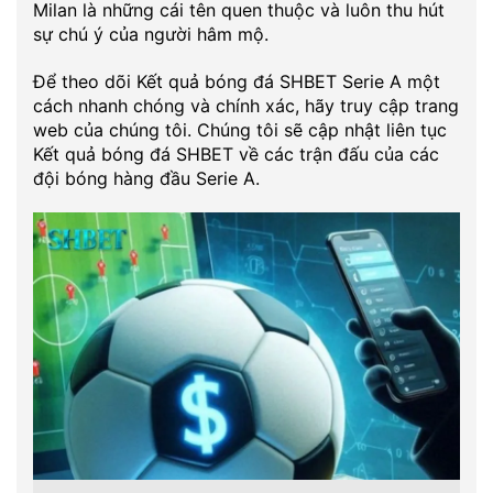
Milan là những cái tên quen thuộc và luôn thu hút
sự chú ý của người hâm mộ.
Để theo dõi Kết quả bóng đá SHBET Serie A một
cách nhanh chóng và chính xác, hãy truy cập trang
web của chúng tôi. Chúng tôi sẽ cập nhật liên tục
Kết quả bóng đá SHBET về các trận đấu của các
đội bóng hàng đầu Serie A.