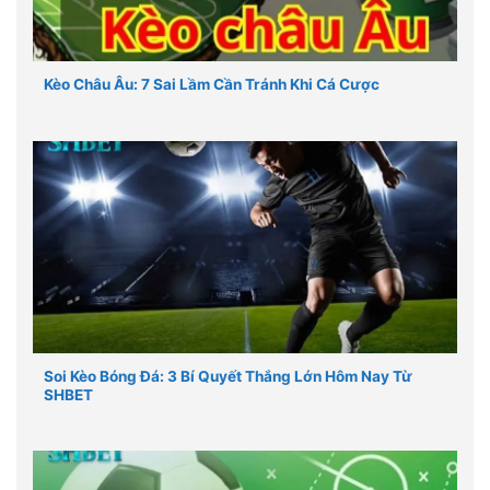
Kèo Châu Âu: 7 Sai Lầm Cần Tránh Khi Cá Cược
Soi Kèo Bóng Đá: 3 Bí Quyết Thắng Lớn Hôm Nay Từ
SHBET