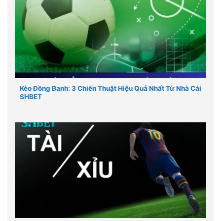
Kèo Đồng Banh: 3 Chiến Thuật Hiệu Quả Nhất Từ Nhà Cái
SHBET