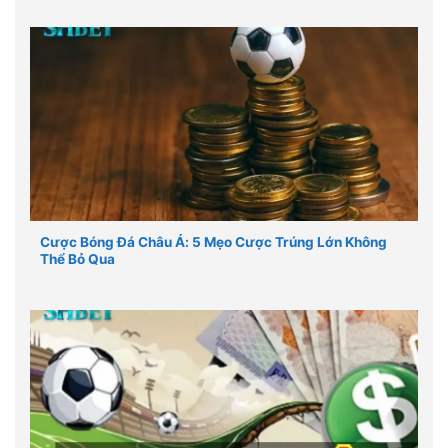
Cược Bóng Đá Châu Á: 5 Mẹo Cược Trúng Lớn Không
Thể Bỏ Qua