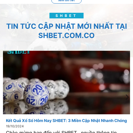
Xem chi tiết
TIN TỨC CẬP NHẬT MỚI NHẤT TẠI
SHBET.COM.CO
Kết Quả Xổ Số Hôm Nay SHBET: 3 Miền Cập Nhật Nhanh Chóng
19/10/2024
Chào mừng bạn đến với SHBET , nguồn thông tin