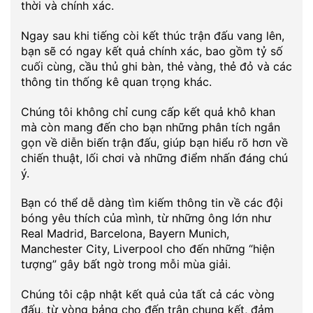
thời và chính xác.
Ngay sau khi tiếng còi kết thúc trận đấu vang lên,
bạn sẽ có ngay kết quả chính xác, bao gồm tỷ số
cuối cùng, cầu thủ ghi bàn, thẻ vàng, thẻ đỏ và các
thông tin thống kê quan trọng khác.
Chúng tôi không chỉ cung cấp kết quả khô khan
mà còn mang đến cho bạn những phân tích ngắn
gọn về diễn biến trận đấu, giúp bạn hiểu rõ hơn về
chiến thuật, lối chơi và những điểm nhấn đáng chú
ý.
Bạn có thể dễ dàng tìm kiếm thông tin về các đội
bóng yêu thích của mình, từ những ông lớn như
Real Madrid, Barcelona, Bayern Munich,
Manchester City, Liverpool cho đến những “hiện
tượng” gây bất ngờ trong mỗi mùa giải.
Chúng tôi cập nhật kết quả của tất cả các vòng
đấu, từ vòng bảng cho đến trận chung kết, đảm