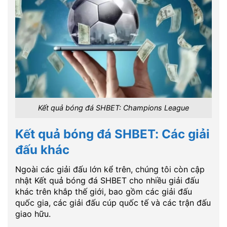
Kết quả bóng đá SHBET: Champions League
Kết quả bóng đá SHBET: Các giải
đấu khác
Ngoài các giải đấu lớn kể trên, chúng tôi còn cập
nhật Kết quả bóng đá SHBET cho nhiều giải đấu
khác trên khắp thế giới, bao gồm các giải đấu
quốc gia, các giải đấu cúp quốc tế và các trận đấu
giao hữu.