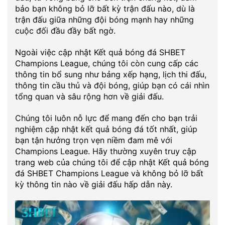
bảo bạn không bỏ lỡ bất kỳ trận đấu nào, dù là
trận đấu giữa những đội bóng mạnh hay những
cuộc đối đầu đầy bất ngờ.
Ngoài việc cập nhật Kết quả bóng đá SHBET
Champions League, chúng tôi còn cung cấp các
thông tin bổ sung như bảng xếp hạng, lịch thi đấu,
thông tin cầu thủ và đội bóng, giúp bạn có cái nhìn
tổng quan và sâu rộng hơn về giải đấu.
Chúng tôi luôn nỗ lực để mang đến cho bạn trải
nghiệm cập nhật kết quả bóng đá tốt nhất, giúp
bạn tận hưởng trọn vẹn niềm đam mê với
Champions League. Hãy thường xuyên truy cập
trang web của chúng tôi để cập nhật Kết quả bóng
đá SHBET Champions League và không bỏ lỡ bất
kỳ thông tin nào về giải đấu hấp dẫn này.