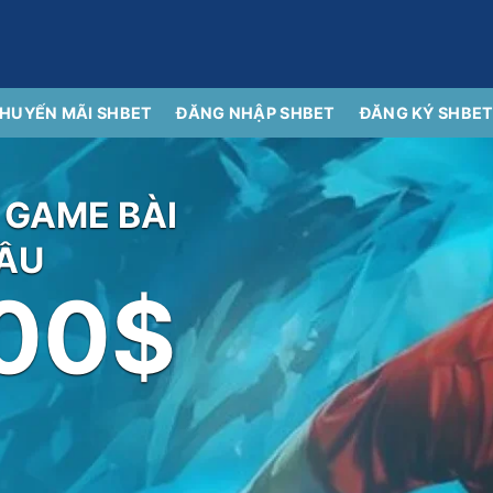
HUYẾN MÃI SHBET
ĐĂNG NHẬP SHBET
ĐĂNG KÝ SHBE
 GAME BÀI
ĐẦU
00$