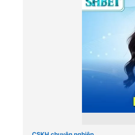
CSKH chuyên nghiệp