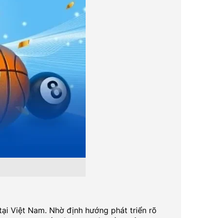
i Việt Nam. Nhờ định hướng phát triển rõ