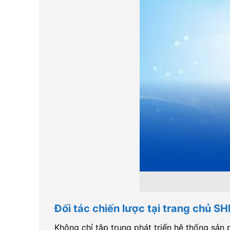
Đối tác chiến lược tại trang chủ S
Không chỉ tập trung phát triển hệ thống sản 