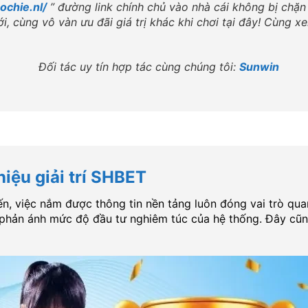
ochie.nl/
” đường link chính chủ vào nhà cái không bị chặn 
 cùng vô vàn ưu đãi giá trị khác khi chơi tại đây!
Cùng xe
Đối tác uy tín hợp tác cùng chúng tôi:
Sunwin
iệu giải trí SHBET
uyến, việc nắm được thông tin nền tảng luôn đóng vai trò qu
sẽ phản ánh mức độ đầu tư nghiêm túc của hệ thống. Đây cũ