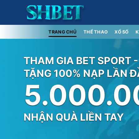
Bỏ
qua
nội
dung
TRANG CHỦ
THỂ THAO
XỔ SỐ
K
THAM GIA BET SPORT -
TẶNG 100% NẠP LẦN 
5.000.0
NHẬN QUÀ LIỀN TAY