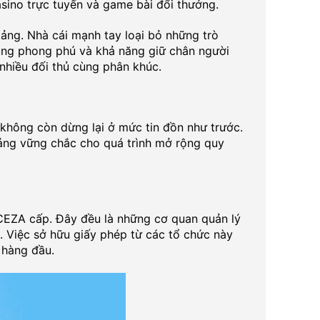
asino trực tuyến và game bài đổi thưởng.
 tảng. Nhà cái mạnh tay loại bỏ những trò
dung phong phú và khả năng giữ chân người
i nhiều đối thủ cùng phân khúc.
không còn dừng lại ở mức tin đồn như trước.
 tảng vững chắc cho quá trình mở rộng quy
CEZA cấp. Đây đều là những cơ quan quản lý
h. Việc sở hữu giấy phép từ các tổ chức này
 hàng đầu.