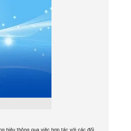
ng hiệu thông qua việc hợp tác với các đối