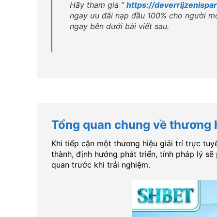
Hãy tham gia ”
https://deverrijzenispar
ngay ưu đãi nạp đầu 100% cho người mới,
ngay bên dưới bài viết sau.
Tổng quan chung về thương h
Khi tiếp cận một thương hiệu giải trí trực t
thành, định hướng phát triển, tính pháp lý 
quan trước khi trải nghiệm.