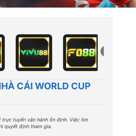
 NHÀ CÁI WORLD CUP
 trực tuyến vận hành ổn định. Việc tìm
hi quyết định tham gia.