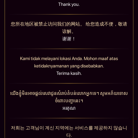
Thank you.
您所在地区被禁止访问我们的网站。 给您造成不便，敬请
谅解。
谢谢！
Kami tidak melayani lokasi Anda. Mohon maaf atas
ketidaknyamanan yang disebabkan.
Terima kasih.
យើងខ្ញុំមិនអាចផ្តល់សេវាជូនសំរាប់តំបន់លោកអ្នកទេ។ សូមអភ័យទោស
ចំពោះបញ្ហានេះ។
អរគុណ
저희는 고객님이 계신 지역에는 서비스를 제공하지 않습니
다.