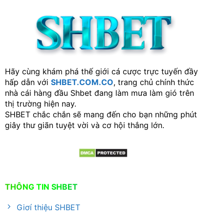
Hãy cùng khám phá thế giới cá cược trực tuyến đầy
hấp dẫn với
SHBET.COM.CO
, trang chủ chính thức
nhà cái hàng đầu Shbet đang làm mưa làm gió trên
thị trường hiện nay.
SHBET chắc chắn sẽ mang đến cho bạn những phút
giây thư giãn tuyệt vời và cơ hội thắng lớn.
THÔNG TIN SHBET
Giơí thiệu SHBET