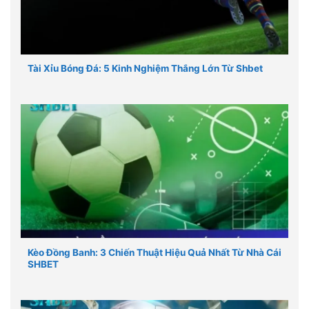
Tài Xỉu Bóng Đá: 5 Kinh Nghiệm Thắng Lớn Từ Shbet
Kèo Đồng Banh: 3 Chiến Thuật Hiệu Quả Nhất Từ Nhà Cái
SHBET