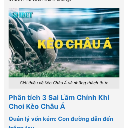
Giới thiệu về Kèo Châu Á và những thách thức
Phân tích 3 Sai Lầm Chính Khi
Chơi Kèo Châu Á
Quản lý vốn kém: Con đường dẫn đến