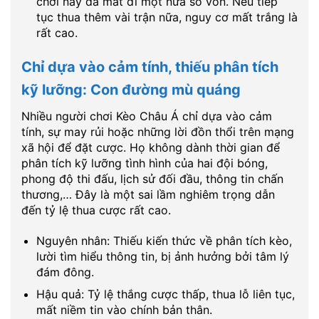
chơi này đã mất đi một nửa số vốn. Nếu tiếp
tục thua thêm vài trận nữa, nguy cơ mất trắng là
rất cao.
Chỉ dựa vào cảm tính, thiếu phân tích
kỹ lưỡng: Con đường mù quáng
Nhiều người chơi Kèo Châu Á chỉ dựa vào cảm
tính, sự may rủi hoặc những lời đồn thổi trên mạng
xã hội để đặt cược. Họ không dành thời gian để
phân tích kỹ lưỡng tình hình của hai đội bóng,
phong độ thi đấu, lịch sử đối đầu, thông tin chấn
thương,… Đây là một sai lầm nghiêm trọng dẫn
đến tỷ lệ thua cược rất cao.
Nguyên nhân: Thiếu kiến thức về phân tích kèo,
lười tìm hiểu thông tin, bị ảnh hưởng bởi tâm lý
đám đông.
Hậu quả: Tỷ lệ thắng cược thấp, thua lỗ liên tục,
mất niềm tin vào chính bản thân.